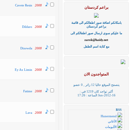
Cavete Resin
2008
براعم كردستان
بامكانكم اضافة صور اطفالكم الى قائمة
براعم كردستان
Dildaro
2008
ما عليكم سوى ارسال صور اطفالكم الى
zarok@haidy.net
مع كتابة اسم الطفل
Dixewda
2008
Ey Ax Limin
2008
المتواجدون الان
يتصفح الموقع حاليا 12 زائر , 0 عضو
Fatime
2008
أكبر تواجد كان 1219 في :
16-Jun-2012 الساعة : 17:26
RSS
Lava
2008
Hunermend
الأغاني
الألبومات