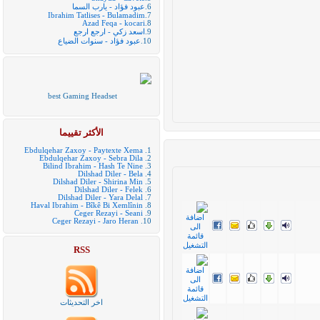
6.
عبود فؤاد - يارب السما
Ibrahim Tatlises - Bulamadim
7.
Azad Feqa - kocari
8.
9.
اسعد زكي - ارجع ارجع
10.
عبود فؤاد - سنوات الضياع
best Gaming Headset
الأكثر تقييما
Ebdulqehar Zaxoy - Paytexte Xema
1.
Ebdulqehar Zaxoy - Sebra Dila
2.
Bilind Ibrahim - Hash Te Nine
3.
Dilshad Diler - Bela
4.
Dilshad Diler - Shirina Min
5.
Dilshad Diler - Felek
6.
Dilshad Diler - Yara Delal
7.
Haval Ibrahim - Bîkê Bi Xemlînin
8.
Ceger Rezayi - Seani
9.
Ceger Rezayi - Jaro Heran
10.
RSS
اخر التحديثات