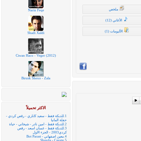
ملخص
Narin Feqe
الأغاني (12)
الألبومات (1)
Shadi Xaldi
Ciwan Haco - Veger (2012)
Birusk Shexo - Zala
The
efinedundefinedundefinedundefinedundefinedundefinedundefinedunde
الاكثر تحميلاً
1.
للدبكة فقط - سعيد كاباري - رقص كردي -
حفلة المانيا
2.
للدبكة فقط - امين نادر - شيخاني - حياة
3.
للدبكة فقط - غسان اسعد - رقص
كردي2003 - الجزء الاول
4.
معين اصفهاني - Bot Parast
Shayda - Cavete
5.