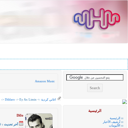
Amazon Music
اغاني كردية
->
-> Ey Ax Limin
Dildaro
->
o
الرئيسية
Dilo
::
الرئيسية
::
أرشيف الأخبار
آخر تحديث :
29 ي
::
الألبومات