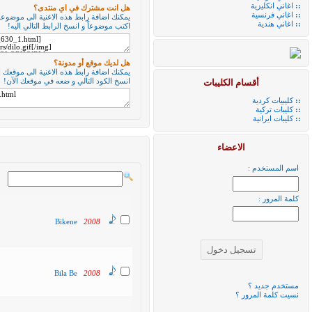
::
اغاني انكليزية
هل انت مشترك في اي منتدى؟
::
اغاني فرنسية
يمكنك اضافة رابط هذه الاغنية الى موضوعك 
::
اغاني هندية
اكتب موضوعاً و انسخ الرابط التالي اليه!
هل لديك موقع أو مدونة؟
يمكنك اضافة رابط هذه الاغنية الى موقعك ا
أقسام الكليبات
انسخ الكود التالي و ضعه في موقعك الآن!
::
كليبيات كردية
::
كليبات تركية
::
كليبات ايرانية
الاعضاء
اسم المستخدم :
كلمة المرور :
Bikene
2008
Bila Be
2008
مستخدم جديد ؟
نسيت كلمة المرور ؟