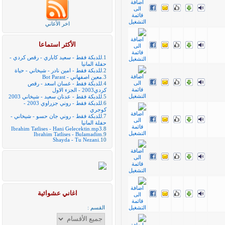
اخر الأغاني
الأكثر استماعا
1.
للدبكة فقط - سعيد كاباري - رقص كردي -
حفلة المانيا
2.
للدبكة فقط - امين نادر - شيخاني - حياة
3.
معين اصفهاني - Bot Parast
4.
للدبكة فقط - غسان اسعد - رقص
كردي2003 - الجزء الاول
5.
للدبكة فقط - عدنان سعيد - شيخاني 2003
6.
للدبكة فقط - روني جزراوي 2003 -
كوجري
7.
للدبكة فقط - روني جان حسو - شيخاني -
حفلة المانيا
Ibrahim Tatlises - Hani Gelecektin.mp3
8.
Ibrahim Tatlises - Bulamadim
9.
Shayda - Tu Nezani
10.
اغاني عشوائية
القسم :