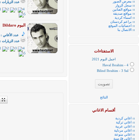
::
معرض الصور
عدد الزيارات :
::
سجل الزوار
::
مواقع الفنانين
::
مواقع صديقة
::
اسماء كردية
::
براعم كردستان
البوم Dildaro
::
احصائيات الموقع
::
الاتصال بنا
عدد الأغاني :
عدد الزيارات :
الاستفتاءات
اجمل البوم 2021
Haval Ibrahim - 4
Bilind Ibrahim - 3 Sal
 or
النتائج
ned
أقسام الاغاني
::
اغاني كردية
::
اغاني تركية
::
اغاني عربية
::
اغاني مردلية
::
اغاني منوعة
::
اغاني فارسية