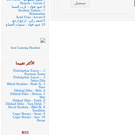
Shayda - Cavete
5.
6.
عبود فؤاد - يارب السما
Ibrahim Tatlises -
7.
Bulamadim
Azad Feqa - kocari
8.
9.
اسعد زكي - ارجع ارجع
10.
عبود فؤاد - سنوات الضياع
best Gaming Headset
الأكثر تقييما
Ebdulqehar Zaxoy -
1.
Paytexte Xema
Ebdulqehar Zaxoy -
2.
Sebra Dila
Bilind Ibrahim - Hash Te
3.
Nine
Dilshad Diler - Bela
4.
Dilshad Diler - Shirina
5.
Min
Dilshad Diler - Felek
6.
Dilshad Diler - Yara Delal
7.
Haval Ibrahim - Bîkê Bi
8.
Xemlînin
Ceger Rezayi - Seani
9.
Ceger Rezayi - Jaro
10.
Heran
RSS