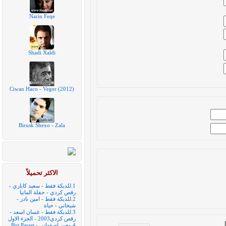
Narin Feqe
Shadi Xaldi
Ciwan Haco - Veger (2012)
Birusk Shexo - Zala
الاكثر تحميلاً
1.
للدبكة فقط - سعيد كاباري -
رقص كردي - حفلة المانيا
2.
للدبكة فقط - امين نادر -
شيخاني - حياة
3.
للدبكة فقط - غسان اسعد -
رقص كردي2003 - الجزء الاول
4.
معين اصفهاني - Bot Parast