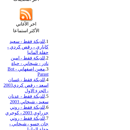
اخر الأغاني
الأكثر استماعا
1.
للدبكة فقط - سعيد
كاباري - رقص كردي -
حفلة المانيا
2.
للدبكة فقط - امين
نادر - شيخاني - حياة
3.
معين اصفهاني - Bot
Parast
4.
للدبكة فقط - غسان
اسعد - رقص كردي2003
- الجزء الاول
5.
للدبكة فقط - عدنان
سعيد - شيخاني 2003
6.
للدبكة فقط - روني
جزراوي 2003 - كوجري
7.
للدبكة فقط - روني
جان حسو - شيخاني -
حفلة المانيا