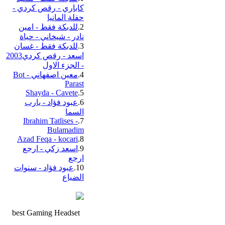
كاباري - رقص كردي -
حفلة المانيا
2.
للدبكة فقط - امين
نادر - شيخاني - حياة
3.
للدبكة فقط - غسان
اسعد - رقص كردي2003
- الجزء الاول
4.
معين اصفهاني - Bot
Parast
Shayda - Cavete
5.
6.
عبود فؤاد - يارب
السما
Ibrahim Tatlises -
7.
Bulamadim
Azad Feqa - kocari
8.
9.
اسعد زكي - ارجع
ارجع
10.
عبود فؤاد - سنوات
الضياع
best Gaming Headset