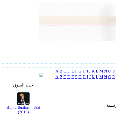
A
B
C
D
E
F
G
H
I
J
K
L
M
N
O
P
A
B
C
D
E
F
G
H
I
J
K
L
M
N
O
P
جديد السوق
رنسية
Bilind Ibrahim - 3sal
(2013)