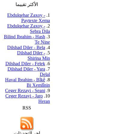
الأكثر تقييما
Ebdulqehar Zaxoy -
1.
Paytexte Xema
Ebdulqehar Zaxoy -
2.
Sebra Dila
Bilind Ibrahim - Hash
3.
Te Nine
Dilshad Diler - Bela
4.
Dilshad Diler -
5.
Shirina Min
Dilshad Diler - Felek
6.
Dilshad Diler - Yara
7.
Delal
Haval Ibrahim - Bîkê
8.
Bi Xemlînin
Ceger Rezayi - Seani
9.
Ceger Rezayi - Jaro
10.
Heran
RSS
اخر التحديثات