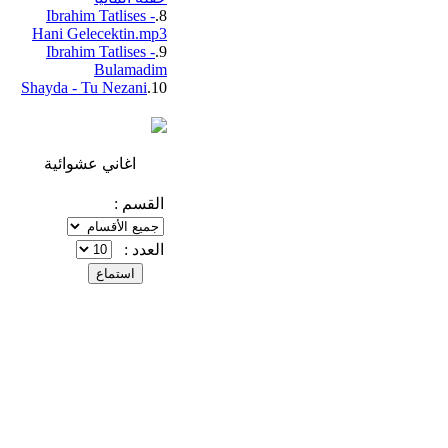
Ibrahim Tatlises -
8.
Hani Gelecektin.mp3
Ibrahim Tatlises -
9.
Bulamadim
Shayda - Tu Nezani
10.
اغاني عشوائية
القسم :
العدد :