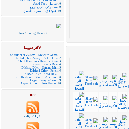
Ibrahim Tatlises - Bulamadim
7.
Azad Feqa - kocari
8.
9.
اسعد زكي - ارجع ارجع
10.
عبود فؤاد - سنوات الضياع
best Gaming Headset
الأكثر تقييما
Ebdulqehar Zaxoy - Paytexte Xema
1.
Ebdulqehar Zaxoy - Sebra Dila
2.
Bilind Ibrahim - Hash Te Nine
3.
Dilshad Diler - Bela
4.
Dilshad Diler - Shirina Min
5.
Dilshad Diler - Felek
6.
Dilshad Diler - Yara Delal
7.
Haval Ibrahim - Bîkê Bi Xemlînin
8.
Ceger Rezayi - Seani
9.
Ceger Rezayi - Jaro Heran
10.
RSS
اخر التحديثات