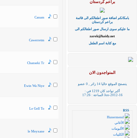
براعم كردستان
Canam
بامكانكم اضافة صور اطفالكم الى قائمة
براعم كردستان
ما عليكم سوى ارسال صور اطفالكم الى
zarok@haidy.net
Cawerretm
مع كتابة اسم الطفل
Chanseki Tr
المتواجدون الان
يتصفح الموقع حاليا 14 زائر , 0 عضو
Ewin Wa Niye
أكبر تواجد كان 1219 في :
16-Jun-2012 الساعة : 17:26
Le Gell To
RSS
Hunermend
الأغاني
الألبومات
le Meyxane
الكليبات