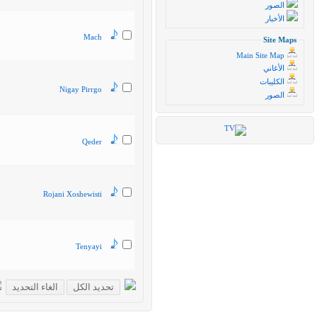
الصور
الأخبار
Mach
Site Maps
Main Site Map
الأغاني
الكليبات
Nigay Pirrgo
الصور
Qeder
Rojani Xoshewisti
Tenyayi