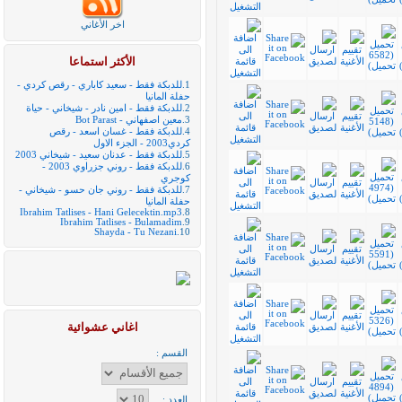
اخر الأغاني
الأكثر استماعا
1.
للدبكة فقط - سعيد كاباري - رقص كردي -
حفلة المانيا
2.
للدبكة فقط - امين نادر - شيخاني - حياة
3.
معين اصفهاني - Bot Parast
4.
للدبكة فقط - غسان اسعد - رقص
كردي2003 - الجزء الاول
5.
للدبكة فقط - عدنان سعيد - شيخاني 2003
6.
للدبكة فقط - روني جزراوي 2003 -
كوجري
7.
للدبكة فقط - روني جان حسو - شيخاني -
حفلة المانيا
Ibrahim Tatlises - Hani Gelecektin.mp3
8.
Ibrahim Tatlises - Bulamadim
9.
Shayda - Tu Nezani
10.
اغاني عشوائية
القسم :
العدد :