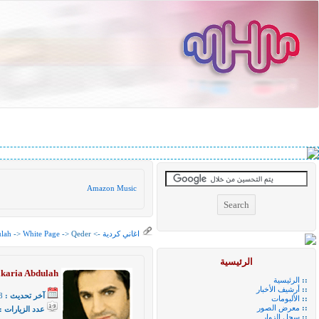
Amazon Music
اغاني كردية
->
-> Qeder
White Page
->
ulah
الرئيسية
karia Abdulah
::
الرئيسية
::
أرشيف الأخبار
آخر تحديث :
28 ا
::
الألبومات
::
معرض الصور
عدد الزيارات :
::
سجل الزوار