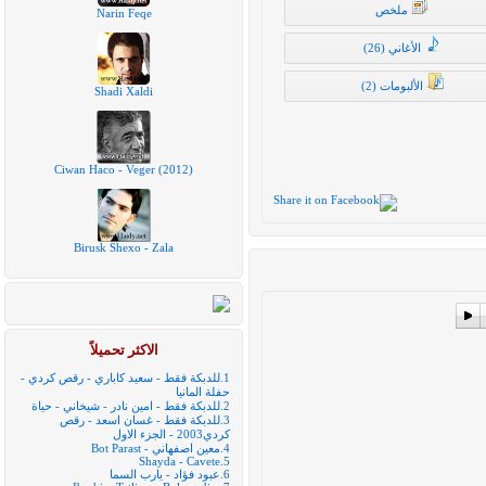
ملخص
Narin Feqe
الأغاني (26)
الألبومات (2)
Shadi Xaldi
Ciwan Haco - Veger (2012)
Birusk Shexo - Zala
The
efinedundefinedundefinedundefinedundefinedundefinedundefinedunde
الاكثر تحميلاً
1.
للدبكة فقط - سعيد كاباري - رقص كردي -
حفلة المانيا
2.
للدبكة فقط - امين نادر - شيخاني - حياة
3.
للدبكة فقط - غسان اسعد - رقص
كردي2003 - الجزء الاول
4.
معين اصفهاني - Bot Parast
Shayda - Cavete
5.
6.
عبود فؤاد - يارب السما