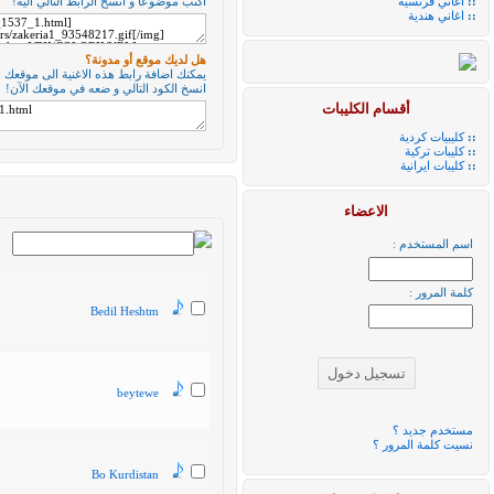
::
اغاني فرنسية
اكتب موضوعاً و انسخ الرابط التالي اليه!
::
اغاني هندية
هل لديك موقع أو مدونة؟
يمكنك اضافة رابط هذه الاغنية الى موقعك ا
انسخ الكود التالي و ضعه في موقعك الآن!
أقسام الكليبات
::
كليبيات كردية
::
كليبات تركية
::
كليبات ايرانية
الاعضاء
اسم المستخدم :
كلمة المرور :
Bedil Heshtm
beytewe
مستخدم جديد ؟
نسيت كلمة المرور ؟
Bo Kurdistan