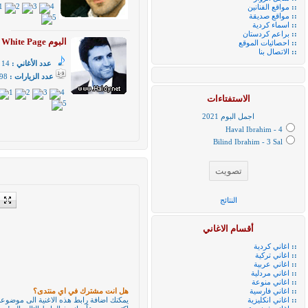
::
مواقع الفنانين
::
مواقع صديقة
::
اسماء كردية
::
براعم كردستان
البوم White Page
::
احصائيات الموقع
::
الاتصال بنا
عدد الأغاني :
14
عدد الزيارات :
98
الاستفتاءات
اجمل البوم 2021
Haval Ibrahim - 4
Bilind Ibrahim - 3 Sal
 or
النتائج
ned
أقسام الاغاني
::
اغاني كردية
::
اغاني تركية
::
اغاني عربية
::
اغاني مردلية
::
اغاني منوعة
::
اغاني فارسية
هل انت مشترك في اي منتدى؟
::
اغاني انكليزية
يمكنك اضافة رابط هذه الاغنية الى موضوعك 