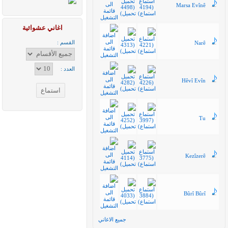
Marsa Evînê
اغاني عشوائية
القسم :
Narê
العدد :
Hêvî Evîn
Tu
Kezîzerê
Bûrî Bûrî
جميع الاغاني