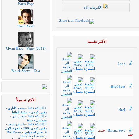
Narin Feqe
الألبومات (1)
Shadi Xaldi
الاكثر تقييما
Ciwan Haco - Veger (2012)
Zor e
Birusk Shexo - Zala
Hêvî Evîn
الاكثر تحميلاً
1.
للدبكة فقط - سعيد كاباري -
Narê
رقص كردي - حفلة المانيا
2.
للدبكة فقط - امين نادر -
شيخاني - حياة
3.
للدبكة فقط - غسان اسعد -
رقص كردي2003 - الجزء الاول
Barana Sevê
جديد
4.
معين اصفهاني - Bot Parast
جدا
Shayda - Cavete
5.