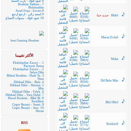
6.
عبود فؤاد - يارب السما
Ibrahim Tatlises -
7.
Bulamadim
Azad Feqa - kocari
8.
9.
اسعد زكي - ارجع ارجع
Bûkê
جديد جدا
10.
عبود فؤاد - سنوات الضياع
Marsa Evînê
best Gaming Headset
الأكثر تقييما
Welat
Ebdulqehar Zaxoy -
1.
Paytexte Xema
Ebdulqehar Zaxoy -
2.
Sebra Dila
Bilind Ibrahim - Hash Te
3.
Nine
Dil Bide Min
Dilshad Diler - Bela
4.
Dilshad Diler - Shirina
5.
Min
Dilshad Diler - Felek
6.
Dilshad Diler - Yara Delal
7.
Haval Ibrahim - Bîkê Bi
8.
Xemlînin
Bûrî Bûrî
Ceger Rezayi - Seani
9.
Ceger Rezayi - Jaro
10.
Heran
RSS
Kezîzerê