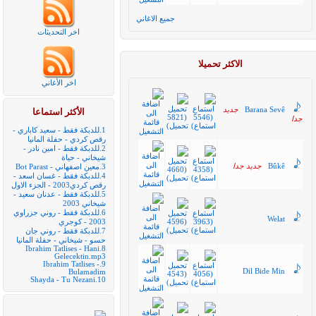
جميع الاغاني
اخر التحديثات
الاكثر تحميلا
اخر الأغاني
Barana Sevê
جديد
الأكثر استماعا
جدا
1.
للدبكة فقط - سعيد كاباري -
رقص كردي - حفلة المانيا
2.
للدبكة فقط - امين نادر -
شيخاني - حياة
Bûkê
جديد جدا
3.
معين اصفهاني - Bot Parast
4.
للدبكة فقط - غسان اسعد -
رقص كردي2003 - الجزء الاول
5.
للدبكة فقط - عدنان سعيد -
شيخاني 2003
6.
للدبكة فقط - روني جزراوي
Welat
2003 - كوجري
7.
للدبكة فقط - روني جان
حسو - شيخاني - حفلة المانيا
Ibrahim Tatlises - Hani
8.
Gelecektin.mp3
Ibrahim Tatlises -
9.
Dil Bide Min
Bulamadim
Shayda - Tu Nezani
10.