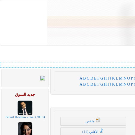
A
B
C
D
E
F
G
H
I
J
K
L
M
N
O
P
A
B
C
D
E
F
G
H
I
J
K
L
M
N
O
P
جديد السوق
Bilind Ibrahim - 3sal (2013)
ملخص
الأغاني (11)